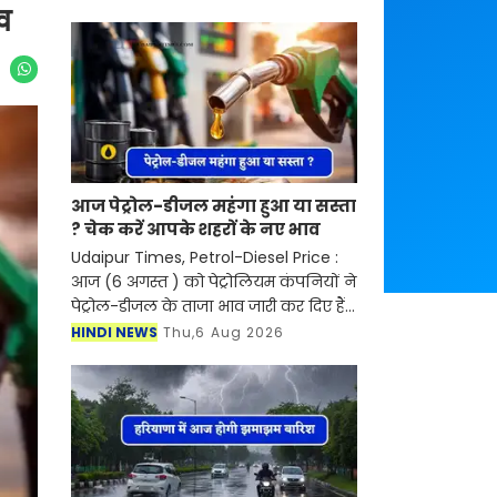
व
आज पेट्रोल-डीजल महंगा हुआ या सस्ता
? चेक करें आपके शहरों के नए भाव
Udaipur Times, Petrol-Diesel Price :
आज (6 अगस्त ) को पेट्रोलियम कंपनियों ने
पेट्रोल-डीजल के ताजा भाव जारी कर दिए हैं।
देश में पेट्रोल-डीजल की कीमतें आसमान पर
HINDI NEWS
Thu,6 Aug 2026
है। जिसका सीधा असर लोगों की जेब पर पड़
रह