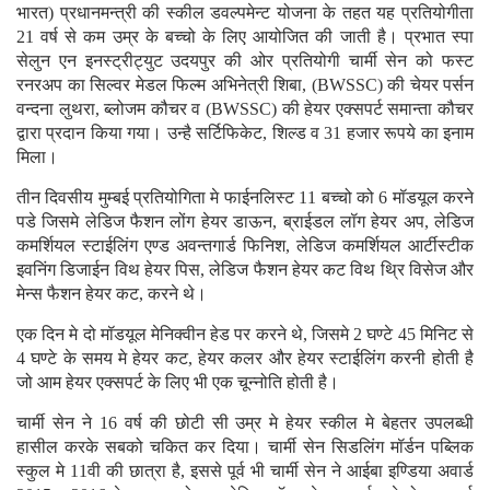
भारत) प्रधानमन्त्री की स्कील डवल्पमेन्ट योजना के तहत यह प्रतियोगीता
21 वर्ष से कम उम्र के बच्चो के लिए आयोजित की जाती है।
प्रभात स्पा
सेलुन एन इनस्ट्रीट्युट उदयपुर की ओर प्रतियोगी चार्मी सेन को फस्ट
रनरअप का सिल्वर मेडल फिल्म अभिनेत्री शिबा, (BWSSC) की चेयर पर्सन
वन्दना लुथरा, ब्लोजम कौचर व (BWSSC) की हेयर एक्सपर्ट समान्ता कौचर
द्वारा प्रदान किया गया। उन्है सर्टिफिकेट, शिल्ड व 31 हजार रूपये का इनाम
मिला।
तीन दिवसीय मुम्बई प्रतियोगिता मे फाईनलिस्ट 11 बच्चो को 6 मॉडयूल करने
पडे जिसमे लेडिज फैशन लोंग हेयर डाऊन, ब्राईडल लॉग हेयर अप, लेडिज
कमर्शियल स्टाईलिंग एण्ड अवन्तगार्ड फिनिश, लेडिज कमर्शियल आर्टीस्टीक
इवनिंग डिजाईन विथ हेयर पिस, लेडिज फैशन हेयर कट विथ थ्रि विसेज और
मेन्स फैशन हेयर कट, करने थे।
एक दिन मे दो मॉडयूल मेनिक्वीन हेड पर करने थे, जिसमे 2 घण्टे 45 मिनिट से
4 घण्टे के समय मे हेयर कट, हेयर कलर और हेयर स्टाईलिंग करनी होती है
जो आम हेयर एक्सपर्ट के लिए भी एक चून्नोति होती है।
चार्मी सेन ने 16 वर्ष की छोटी सी उम्र मे हेयर स्कील मे बेहतर उपलब्धी
हासील करके सबको चकित कर दिया। चार्मी सेन सिडलिंग मॉर्डन पब्लिक
स्कुल मे 11वी की छात्रा है, इससे पूर्व भी चार्मी सेन ने आईबा इण्डिया अवार्ड