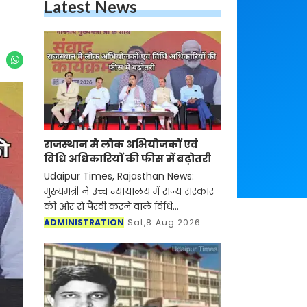
Latest News
राजस्थान मे लोक अभियोजकों एवं
विधि अधिकारियों की फीस में बढ़ोतरी
Udaipur Times, Rajasthan News:
मुख्यमंत्री ने उच्च न्यायालय में राज्य सरकार
की ओर से पैरवी करने वाले विधि
अधिकारियों की रिटेनरशिप और एपीयरेंस
ADMINISTRATION
Sat,8 Aug 2026
फीस बढ़ाने का फैसला लिया है। इसके साथ
ही उनकी ड्राफ्टिंग ए