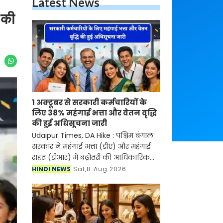
Latest News
 की
1 अक्टूबर से सरकारी कर्मचारियों के
लिए 38% महंगाई भत्ता और वेतन वृद्धि
की हुई अधिसूचना जारी
Udaipur Times, DA Hike : पश्चिम बंगाल
सरकार ने महंगाई भत्ता (डीए) और महंगाई
राहत (डीआर) में बढ़ोतरी की आधिकारिक
अधिसूचना जारी कर 1 अक्टूबर से दोनों को
HINDI NEWS
Sat,8 Aug 2026
बढ़ाकर 38% कर दिया है। यह बढ़ोतरी
मुख्यमंत्री सु