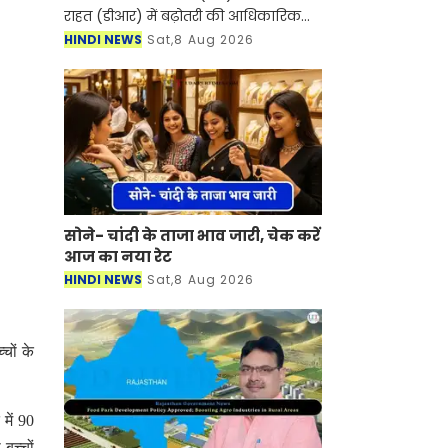
राहत (डीआर) में बढ़ोतरी की आधिकारिक
अधिसूचना जारी कर 1 अक्टूबर से दोनों को
HINDI NEWS
Sat,8 Aug 2026
बढ़ाकर 38% कर दिया है। यह बढ़ोतरी
मुख्यमंत्री सु
सोने- चांदी के ताजा भाव जारी, चेक करें
आज का नया रेट
HINDI NEWS
Sat,8 Aug 2026
चों के
में 90
बच्चों