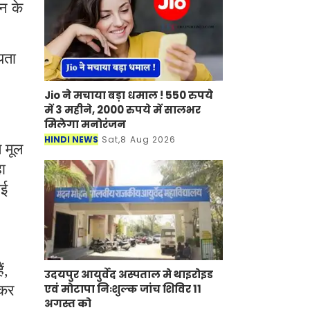
ान के
यता
Jio ने मचाया बड़ा धमाल ! 550 रुपये
में 3 महीने, 2000 रुपये में सालभर
मिलेगा मनोरंजन
HINDI NEWS
Sat,8 Aug 2026
त मूल
हा
ाई
ं,
उदयपुर आयुर्वेद अस्पताल मे थाइरोइड
 कर
एवं मोटापा निःशुल्क जांच शिविर 11
अगस्त को