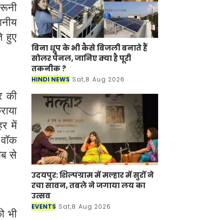
दरूनी
थानीय
े हुए
बिना धूप के भी कैसे बिजली बनाते हैं
सोलर पैनल, जानिए क्या है पूरी
तकनीक ?
HINDI NEWS
Sat,8 Aug 2026
र की
राया
 में
 वॉक
ीब से
उदयपुर: शिल्पग्राम में मल्हार में सुरों ने
रचा सावन, तबले ने जगाया लय का
उत्सव
EVENTS
Sat,8 Aug 2026
ो भी