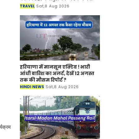
साथ-साथ इसकी समृद्ध सांस्कृतिक विरासत,
TRAVEL
Sat,8 Aug 2026
इतिहास, पारंपरिक कला एवं जीवनशैली से
रूबरू करवान
हरियाणा में मानसून एक्टिव ! भारी
आंधी बारिश का अलर्ट, देखें 12 अगस्त
तक की मौसम रिपोर्ट ?
HINDI NEWS
Sat,8 Aug 2026
्यक्रम