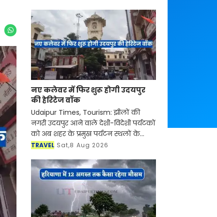
नए कलेवर में फिर शुरू होगी उदयपुर
की हेरिटेज वॉक
Udaipur Times, Tourism: झीलों की
नगरी उदयपुर आने वाले देशी-विदेशी पर्यटकों
को अब शहर के प्रमुख पर्यटन स्थलों के
साथ-साथ इसकी समृद्ध सांस्कृतिक विरासत,
TRAVEL
Sat,8 Aug 2026
इतिहास, पारंपरिक कला एवं जीवनशैली से
रूबरू करवान