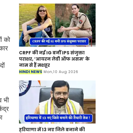
ओं को
रकार
CRPF की नई IG बनीं IPS संजुक्ता
पराशर, ‘आयरन लेडी ऑफ असम’ के
दों
नाम से हैं मशहूर
HINDI NEWS
Mon,10 Aug 2026
व भी
ंद्र
ा
हरियाणा में 13 नए जिले बनाने की