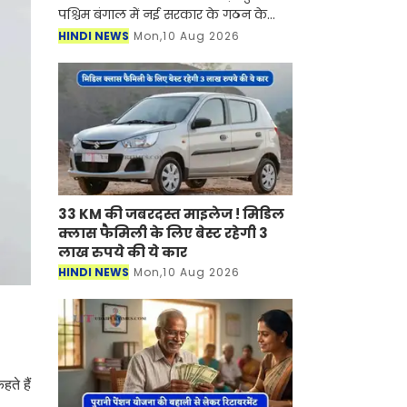
पश्चिम बंगाल में नई सरकार के गठन के
साथ ही सातवां वेतन आयोग लागू हो गया है।
HINDI NEWS
Mon,10 Aug 2026
इस आयोग में कर्मचारियों के लाभ के लिए
कई नियम औ
33 KM की जबरदस्त माइलेज ! मिडिल
क्लास फैमिली के लिए बेस्ट रहेगी 3
लाख रुपये की ये कार
HINDI NEWS
Mon,10 Aug 2026
ते हैं