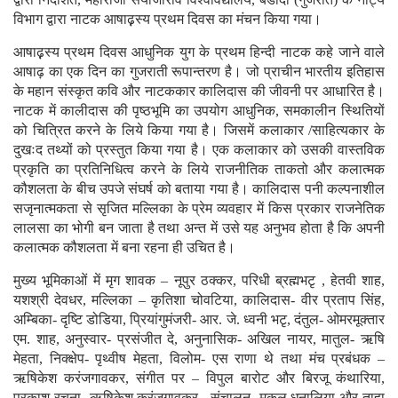
द्वारा निर्देशित, महाराजा सयाजीराव विश्वविद्यालय, बडौदा (गुजरात) के नाट्य
विभाग द्वारा नाटक आषाढ़़स्य प्रथम दिवस का मंचन किया गया।
आषाढ़़स्य प्रथम दिवस आधुनिक युग के प्रथम हिन्दी नाटक कहे जाने वाले
आषाढ़ का एक दिन का गुजराती रूपान्तरण है। जो प्राचीन भारतीय इतिहास
के महान संस्कृत कवि और नाटककार कालिदास की जीवनी पर आधारित है।
नाटक में कालीदास की पृष्ठभूमि का उपयोग आधुनिक, समकालीन स्थितियों
को चित्रित करने के लिये किया गया है। जिसमें कलाकार /साहित्यकार के
दुखःद तथ्यों को प्रस्तुत किया गया है। एक कलाकार को उसकी वास्तविक
प्रकृति का प्रतिनिधित्व करने के लिये राजनीतिक ताकतो और कलात्मक
कौशलता के बीच उपजे संघर्ष को बताया गया है। कालिदास पनी कल्पनाशील
सजृनात्मकता से सृजित मल्लिका के प्रेम व्यवहार में किस प्रकार राजनेतिक
लालसा का भोगी बन जाता है तथा अन्त में उसे यह अनुभव होता है कि अपनी
कलात्मक कौशलता में बना रहना ही उचित है।
मुख्य भूमिकाओं में मृग शावक – नूपुर ठक्कर, परिधी ब्रह्मभटृ , हेतवी शाह,
यशश्री देवधर, मल्लिका – कृतिशा चोवटिया, कालिदास- वीर प्रताप सिंह,
अम्बिका- दृष्टि डोडिया, प्रियांगुमंजरी- आर. जे. ध्वनी भटृ, दंतुल- ओमरमूक्तार
एम. शाह, अनुस्वार- प्रसंजीत दे, अनुनासिक- अखिल नायर, मातुल- ऋषि
मेहता, निक्क्षेप- पृथ्वीष मेहता, विलोम- एस राणा थे तथा मंच प्रबंधक –
ऋषिकेश करंजगावकर, संगीत पर – विपुल बारोट और बिरजू कंथारिया,