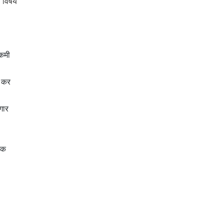
त विषय
 कमी
न कर
गार
्मक