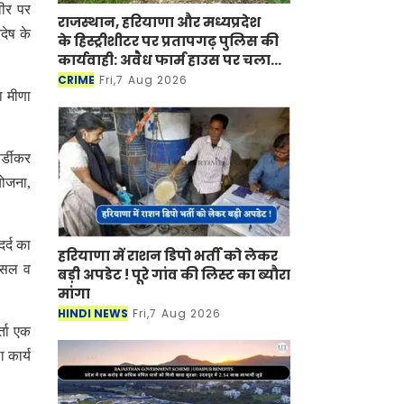
वीर पर
राजस्थान, हरियाणा और मध्यप्रदेश
देष के
के हिस्ट्रीशीटर पर प्रतापगढ़ पुलिस की
कार्यवाही: अवैध फार्म हाउस पर चला
बुलडोजर
CRIME
Fri,7 Aug 2026
ा मीणा
र्डीकर
योजना,
र्द का
हरियाणा में राशन डिपो भर्ती को लेकर
 फसल व
बड़ी अपडेट ! पूरे गांव की लिस्ट का ब्यौरा
मांगा
HINDI NEWS
Fri,7 Aug 2026
्ता एक
 कार्य