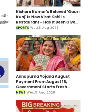
Kishore Kumar's Beloved 'Gauri
। नवीन
Kunj' Is Now Virat Kohli's
Restaurant – Has It Been Given
्साहित
a New Look?
SPORTS
Wed,5 Aug 2026
Annapurna Yojana August
Payment From August 15;
Government Starts Fresh
Verification Drive
NEWS
Wed,5 Aug 2026