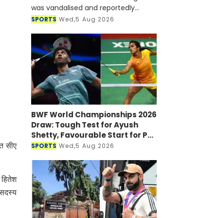
was vandalised and reportedly
targeted with a petrol bomb shortly
SPORTS
Wed,5 Aug 2026
after he joined a virtual press
conference alongside Sheikh Hasi
BWF World Championships 2026
Draw: Tough Test for Ayush
Shetty, Favourable Start for PV
Sindhu
SPORTS
Wed,5 Aug 2026
ित सीए
 हितेश
 सदस्य