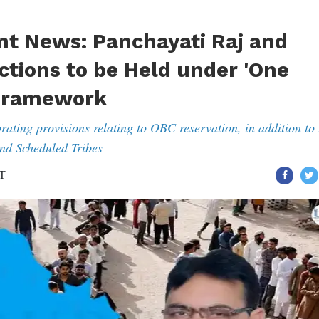
t News: Panchayati Raj and
ctions to be Held under 'One
 Framework
ating provisions relating to OBC reservation, in addition to 
and Scheduled Tribes
ST