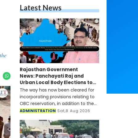
Latest News
the
Rajasthan Government
News: Panchayati Raj and
Urban Local Body Elections to
be Held under 'One State-One
The way has now been cleared for
Election' Framework
incorporating provisions relating to
OBC reservation, in addition to the
existing provisions for Scheduled
ADMINISTRATION
Sat,8 Aug 2026
Castes and Scheduled Tribes