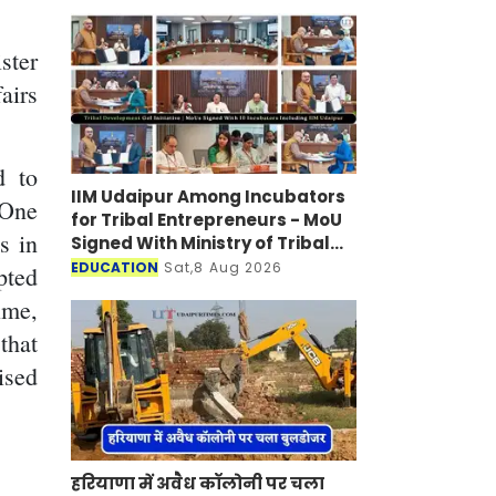
ster
airs
d to
IIM Udaipur Among Incubators
'One
for Tribal Entrepreneurs - MoU
s in
Signed With Ministry of Tribal
Affairs
EDUCATION
Sat,8 Aug 2026
pted
ime,
that
ised
हरियाणा में अवैध कॉलोनी पर चला