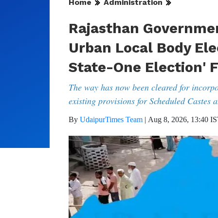
Home
Administration
Rajasthan Governmen
Urban Local Body Ele
State-One Election'
The way has now been cleared for incorpor
existing provisions for Scheduled Castes 
By
UdaipurTimes Team
|
Aug 8, 2026, 13:40 I