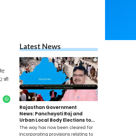
Latest News
लेट
12 की
Rajasthan Government
News: Panchayati Raj and
Urban Local Body Elections to
be Held under 'One State-One
The way has now been cleared for
Election' Framework
incorporating provisions relating to