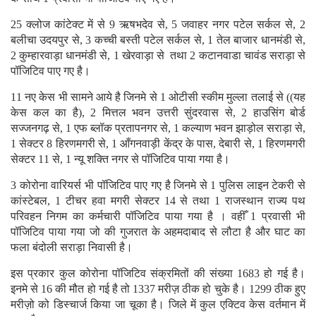
25 क्लोज कांटेक्ट में से 9 ऋषभदेव से, 5 जवाहर नगर पटेल सर्कल से, 2
बलीचा उदयपुर से, 3 कच्ची बस्ती पटेल सर्कल से, 1 तेल बाजार धानमंडी से,
2 कुम्हारवाड़ा धानमंडी से, 1 खेरवाड़ा से तथा 2 कटानवाडा चावंड सराड़ा से
पॉजिटिव पाए गए है।
11 नए केस भी सामने आये है जिनमे से 1 ओटीसी स्कीम मुल्ला तलाई से ((यह
केस कल का है), 2 मित्तल भवन उत्तरी सुंदरवास से, 2 हाउसिंग बोर्ड
सज्जनगढ़ से, 1 एफ ब्लॉक प्रतापनगर से, 1 कल्याण भवन झाड़ोल सराड़ा से,
1 सेक्टर 8 हिरणमगरी से, 1 आँगनवाड़ी केंद्र के पास, देबारी से, 1 हिरणमगरी
सेक्टर 11 से, 1 न्यू शक्ति नगर से पॉजिटिव पाया गया है।
3 कोरोना वारियर्स भी पॉजिटिव पाए गए है जिनमे से 1 पुलिस लाइन टेकरी से
कांस्टेबल, 1 टीचर हवा मगरी सेक्टर 14 से तथा 1 राजस्थान राज्य पथ
परिवहन निगम का कर्मचारी पॉजिटिव पाया गया है । वहीँ 1 प्रवासी भी
पॉजिटिव पाया गया जो की गुजरात के अहमदाबाद से लौटा है और घाट का
फला बंदोली सराड़ा निवासी है।
इस प्रकार कुल कोरोना पॉजिटिव संक्रमितों की संख्या 1683 हो गई है।
इनमे से 16 की मौत हो गई है तो 1337 मरीज़ ठीक हो चुके है। 1299 ठीक हुए
मरीज़ो को डिस्चार्ज किया जा चूका है। जिले में कुल एक्टिव केस वर्तमान में