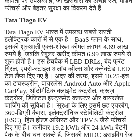
कीमतों पर उपलब्ध हैं, जो खरीदारों को अच्छी रेंज, मॉडर्न
फीचर्स और बेहतर सुरक्षा का विकल्प देते हैं।
Tata Tiago EV
Tata Tiago EV भारत में उपलब्ध सबसे सस्ती
इलेक्ट्रिक कारों में से एक है। BaaS प्लान के साथ,
इसकी शुरुआती एक्स-शोरूम कीमत लगभग 4.69 लाख
रुपये है, जबकि रेगुलर खरीद कीमत 6.99 लाख रुपये से
शुरू होती है। इस हैचबैक में LED DRLs, बंद फ्रंट
ग्रिल, एयरो-स्टाइल अलॉय व्हील्स और कनेक्टेड LED
टेल लैंप्स दिए गए हैं। अंदर की तरफ, इसमें 10.25-इंच
का टचस्क्रीन, वायरलेस Android Auto और Apple
CarPlay, ऑटोमैटिक क्लाइमेट कंट्रोल, क्रूज़
कंट्रोल, डिजिटल इंस्ट्रूमेंट क्लस्टर और वायरलेस
चार्जिंग की सुविधा है। सुरक्षा के लिए इसमें छह एयरबैग,
360-डिग्री कैमरा, इलेक्ट्रॉनिक स्टेबिलिटी कंट्रोल
(ESC), हिल होल्ड असिस्ट और TPMS जैसे फीचर्स
दिए गए हैं। खरीदार 19.2 kWh और 24 kWh बैटरी
पैक के बीच चुन सकते हैं, जिसकी MIDC ड्राइविंग रेंज