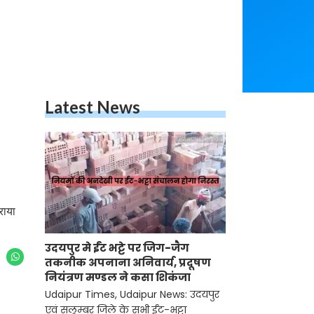
Latest News
राया
उदयपुर मे ईंट भट्टे पर जिग-जैग
तकनीक अपनाना अनिवार्य, प्रदूषण
नियंत्रण मण्डल ने कसा शिकंजा
Udaipur Times, Udaipur News: उदयपुर
एवं सलूम्बर जिले के सभी ईंट-भट्टा