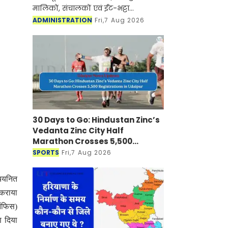
मालिकों, संचालकों एवं ईंट-भट्टा
एसोसिएशन के लिए महत्वपूर्ण सूचना जारी
ADMINISTRATION
Fri,7 Aug 2026
करते हुए राजस्थान राज्य प्रदूषण नियंत्रण
मण्डल (RSPCB) के क
30 Days to Go: Hindustan Zinc’s
Vedanta Zinc City Half
Marathon Crosses 5,500
Registrations in Udaipur
SPORTS
Fri,7 Aug 2026
 चयनित
 कराया
 ऑफिस)
षण दिया