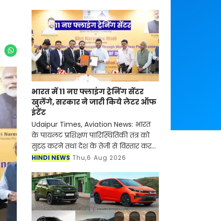
भारत में 11 नए फ्लाइंग ट्रेनिंग सेंटर
खुलेंगे, सरकार ने जारी किये लेटर ऑफ
इंटेंट
Udaipur Times, Aviation News: भारत
के पायलट प्रशिक्षण पारिस्थितिकी तंत्र को
सुदृढ़ करने तथा देश के तेजी से विस्तार कर
रहे नागरिक उड्डयन क्षेत्र को समर्थन देने की
HINDI NEWS
Thu,6 Aug 2026
दिशा में एक महत्वपूर्ण कदम उठाते हुए,