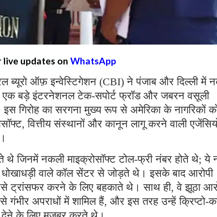
r live updates on
WhatsApp
्रल ब्यूरो ऑफ़ इन्वेस्टिगेशन (CBI) ने पंजाब और दिल्ली में
 एक बड़े इंटरनेशनल टेक-सपोर्ट फ्रॉड और जबरन वसूली
ै। इस गिरोह का सरगना मुख्य रूप से अमेरिका के नागरिकों क
्ट, वित्तीय संस्थानों और कानून लागू करने वाली एजेंसियो
थे।
ते थे जिनमें नकली माइक्रोसॉफ्ट टोल-फ्री नंबर होते थे; ये 
रहे धोखाधड़ी वाले कॉल सेंटर से जोड़ते थे। इसके बाद आरोपी
पैसे ट्रांसफर करने के लिए बहकाते थे। साथ ही, वे झूठा आ
ैसे गंभीर अपराधों में शामिल हैं, और इस तरह उन्हें क्रिप्टो-कर
ी देने के लिए मजबूर करते थे।