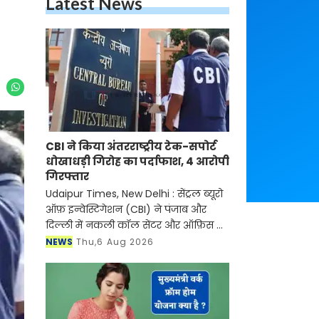
Latest News
CBI ने किया अंतरराष्ट्रीय टेक-सपोर्ट
धोखाधड़ी गिरोह का पर्दाफाश, 4 आरोपी
गिरफ्तार
Udaipur Times, New Delhi : सेंट्रल ब्यूरो
ऑफ़ इन्वेस्टिगेशन (CBI) ने पंजाब और
दिल्ली में नकली कॉल सेंटर और ऑफ़िस के
ज़रिए चल रहे एक बड़े इंटरनेशनल टेक-
NEWS
Thu,6 Aug 2026
सपोर्ट फ्रॉड और जबरन वसूली (extortion)
रैकेट का