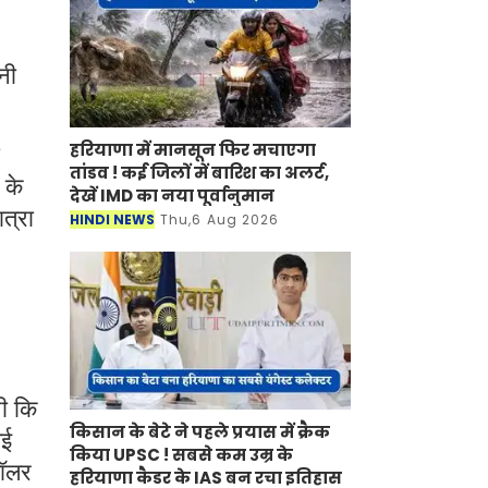
नी
हरियाणा में मानसून फिर मचाएगा
तांडव ! कई जिलों में बारिश का अलर्ट,
 के
देखें IMD का नया पूर्वानुमान
ात्रा
HINDI NEWS
Thu,6 Aug 2026
थी कि
किसान के बेटे ने पहले प्रयास में क्रैक
गई
किया UPSC ! सबसे कम उम्र के
डॉलर
हरियाणा कैडर के IAS बन रचा इतिहास