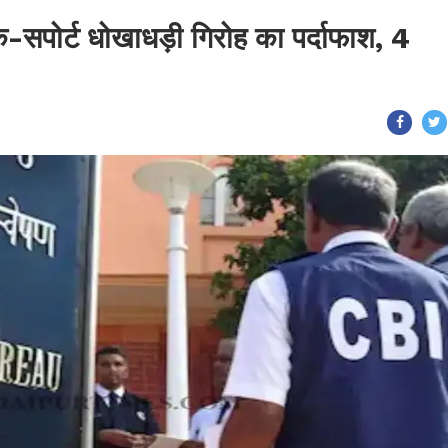
क-सपोर्ट धोखाधड़ी गिरोह का पर्दाफाश, 4