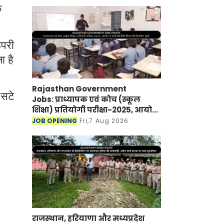
े
ऊपरी
ा है
Rajasthan Government
 सटे
Jobs: प्राध्यापक एवं कोच (स्कूल
शिक्षा) प्रतियोगी परीक्षा-2025, आयोग
ने जारी की हिंदी विषय की विचारित
JOB OPENING
Fri,7 Aug 2026
सूची
राजस्थान, हरियाणा और मध्यप्रदेश