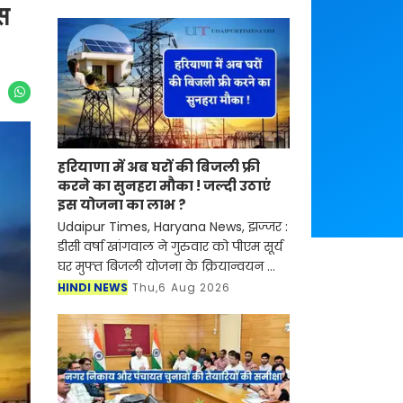
स
हरियाणा में अब घरों की बिजली फ्री
करने का सुनहरा मौका ! जल्दी उठाएं
इस योजना का लाभ ?
Udaipur Times, Haryana News, झज्जर :
डीसी वर्षा खांगवाल ने गुरुवार को पीएम सूर्य
घर मुफ्त बिजली योजना के क्रियान्वयन को
लेकर अधिकारियों के साथ बैठक करते हुए
HINDI NEWS
Thu,6 Aug 2026
जरूरी निर्देश दिए। इस दौरान बिजली निगम
के