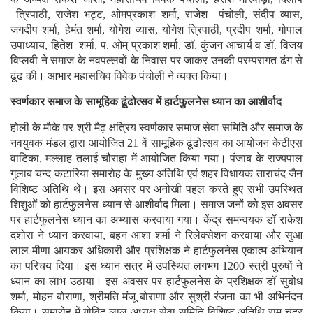
त्रिपाठी, राजेश भट्ट, ओमप्रकाश शर्मा, राजेश पंचोली, संदीप व्यास,
जगदीप शर्मा, हेमंत शर्मा, योगेश व्यास, योगेश त्रिपाठी, प्रदीप शर्मा, गोपाल
उपाध्याय, हितेश शर्मा, प. ओम् प्रकाश शर्मा, डॉ. कुंजन आचार्य व डॉ. विजय
विप्लवी ने समाज के नवपल्लवों के निवास पर जाकर उनकी परम्परागत ढंग से
ढूंढ की। आभार महासचिव विवेक पंचोली ने व्यक्त किया।
स्वर्णकार समाज के सामूहिक ढूंढोत्सव में हार्टफुलनेस ध्यान का आशीर्वाद
होली के मौके पर श्री मैढ़ क्षत्रिय स्वर्णकार समाज सेवा समिति और समाज के
नवयुवक मंडल द्वारा आयोजित 21 वें सामूहिक ढूंढोत्सव का आयोजन केटीएस
वाटिका, मल्लाह तलाई चौराहा में आयोजित किया गया। पंजाब के राज्यपाल
गुलाब चन्द कटारिया समारोह के मुख्य अतिथि एवं शहर विधायक ताराचंद जैन
विशिष्ट अतिथि थे। इस अवसर पर अनोखी पहल करते हुए सभी उपस्थित
शिशुओं को हार्टफुलनेस ध्यान से आशीर्वाद मिला। समाज जनों को इस अवसर
पर हार्टफुलनेस ध्यान का अभ्यास करवाया गया। केंद्र समन्वयक डॉ राकेश
दशोरा ने ध्यान करवाया, बहन आशा शर्मा ने रिलेक्सेशन करवाया और सुआ
लाल मीणा आयकर अधिकारी और प्रशिक्षक ने हार्टफुलनेस एकात्म अभियान
का परिचय दिया। इस ध्यान सत्र में उपस्थित लगभग 1200 स्त्री पुरुषों ने
ध्यान का लाभ उठाया। इस अवसर पर हार्टफुलनेस के प्रशिक्षक डॉ सुबोध
शर्मा, मोहन बोराणा, श्रीमति मंजू बोराणा और सुश्री रंजना का भी अभिनंदन
किया। समारोह में गोविंद लाल अध्यक्ष सेवा समिति विशिष्ट अतिथि राम चंद्र