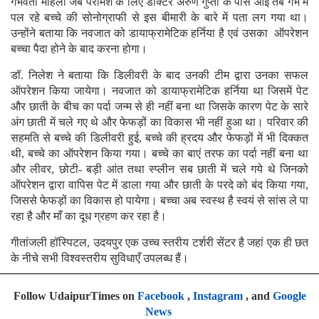
गर्भवती महिला जब परामर्श के लिए डॉक्टर अरुण गुप्ता के पास आई तब गर्भ में
पल रहे बच्चे की सोनोग्राफी से इस बीमारी के बारे में पता लग गया था।
उन्होंने बताया कि नवजात को डायाफ्रामेटिक हर्निया है एवं उसका ऑपरेशन
बच्चा पैदा होने के बाद करना होगा।
डॉ. निलेश ने बताया कि डिलीवरी के बाद उनकी टीम द्वारा उनका सफल
ऑपरेशन किया जायेगा। नवजात को डायाफ्रामेटिक हर्निया था जिसमें पेट
और छाती के बीच का पर्दा जन्म से ही नहीं बना था जिसके कारण पेट के सारे
अंग छाती में चले गए थे और फेफड़ों का विकास भी नहीं हुआ था। परिवार की
सहमति से बच्चे की डिलीवरी हुई, बच्चे की ह्रदय और फेफड़ों में भी दिक्कत
थी, बच्चे का ऑपरेशन किया गया। बच्चे का बाएं तरफ का पर्दा नहीं बना था
और लीवर, छोटी- बड़ी आंत तथा स्प्लीन सब छाती में चले गये थे जिनको
ऑपरेशन द्वारा वापिस पेट में डाला गया और छाती के परदे को बंद किया गया,
जिससे फेफड़ों का विकास हो पायेगा। बच्चा अब स्वस्थ है स्वयं से सांस ले पा
रहा है और माँ का दूध ग्रहण कर रहा है।
गीतांजली हॉस्पिटल, उदयपुर एक उच्च स्तरीय टर्शरी सेंटर है जहां एक ही छत
के नीचे सभी विश्वस्तरीय सुविधाएँ उपलब्ध हैं।
Follow UdaipurTimes on
Facebook
,
Instagram
, and
Google
News