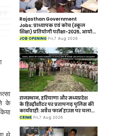
Rajasthan Government
Jobs: प्राध्यापक एवं कोच (स्कूल
शिक्षा) प्रतियोगी परीक्षा-2025, आयोग
ने जारी की हिंदी विषय की विचारित
JOB OPENING
Fri,7 Aug 2026
सूची
ग
ित्सा
राजस्थान, हरियाणा और मध्यप्रदेश
े के
के हिस्ट्रीशीटर पर प्रतापगढ़ पुलिस की
कार्यवाही: अवैध फार्म हाउस पर चला
 किया
बुलडोजर
CRIME
Fri,7 Aug 2026
ए थे