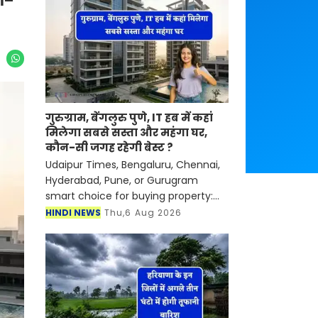
गुरुग्राम, बेंगलुरु पुणे, IT हब में कहां
मिलेगा सबसे सस्ता और महंगा घर,
कौन-सी जगह रहेगी बेस्ट ?
Udaipur Times, Bengaluru, Chennai,
Hyderabad, Pune, or Gurugram
smart choice for buying property:
देश के प्रमुख आईटी हब इन दिनों
HINDI NEWS
Thu,6 Aug 2026
कंसोलिडेशन के दौर से गुजर रहे हैं। इसके
बावजूद रियल एस्टेट बाजार में क