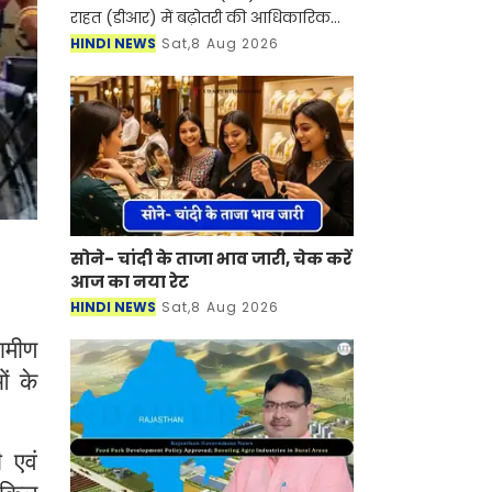
राहत (डीआर) में बढ़ोतरी की आधिकारिक
अधिसूचना जारी कर 1 अक्टूबर से दोनों को
HINDI NEWS
Sat,8 Aug 2026
बढ़ाकर 38% कर दिया है। यह बढ़ोतरी
मुख्यमंत्री सु
सोने- चांदी के ताजा भाव जारी, चेक करें
आज का नया रेट
HINDI NEWS
Sat,8 Aug 2026
ामीण
ं के
 एवं