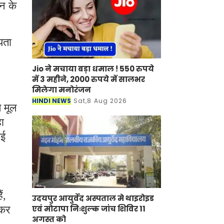
ान के
यता
Jio ने मचाया बड़ा धमाल ! 550 रुपये
में 3 महीने, 2000 रुपये में सालभर
मिलेगा मनोरंजन
HINDI NEWS
Sat,8 Aug 2026
त मूल
हा
ाई
ं,
उदयपुर आयुर्वेद अस्पताल मे थाइरोइड
 कर
एवं मोटापा निःशुल्क जांच शिविर 11
अगस्त को