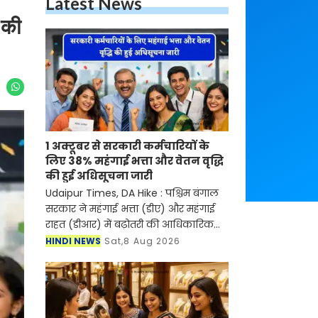
Latest News
 की
1 अक्टूबर से सरकारी कर्मचारियों के
लिए 38% महंगाई भत्ता और वेतन वृद्धि
की हुई अधिसूचना जारी
Udaipur Times, DA Hike : पश्चिम बंगाल
सरकार ने महंगाई भत्ता (डीए) और महंगाई
राहत (डीआर) में बढ़ोतरी की आधिकारिक
अधिसूचना जारी कर 1 अक्टूबर से दोनों को
HINDI NEWS
Sat,8 Aug 2026
बढ़ाकर 38% कर दिया है। यह बढ़ोतरी
मुख्यमंत्री सु