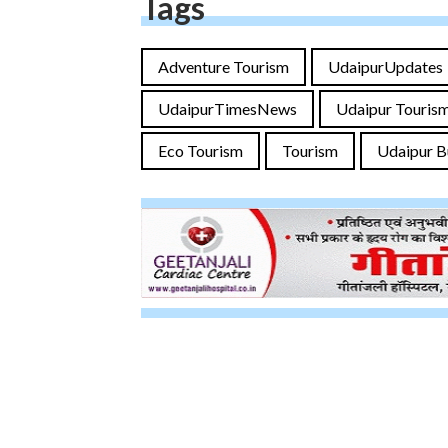
Tags
Adventure Tourism
UdaipurUpdates
UdaipurTimesNews
Udaipur Touris
Eco Tourism
Tourism
Udaipur B