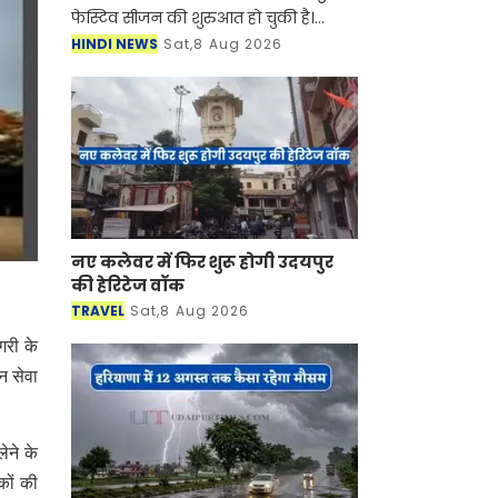
फेस्टिव सीजन की शुरुआत हो चुकी है।
सुहागिन महिलाएं हो या फिर कुंवारी
HINDI NEWS
Sat,8 Aug 2026
लड़कियां किसी ना किसी मौके पर साड़ियां
बड़े शौक से पहनती हैं। स
नए कलेवर में फिर शुरू होगी उदयपुर
की हेरिटेज वॉक
TRAVEL
Sat,8 Aug 2026
गरी के
न सेवा
ेने के
कों की