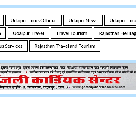
UdaipurTimesOfficial
UdaipurNews
UdaipurTim
m
Udaipur Travel
Travel Tourism
Rajasthan Herita
us Services
Rajasthan Travel and Tourism