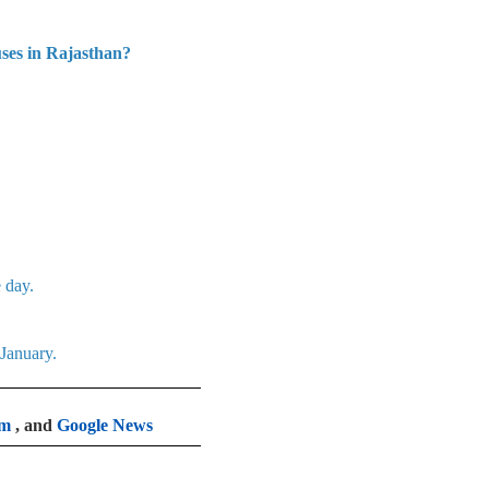
uses in Rajasthan?
 day.
 January.
am
, and
Google News