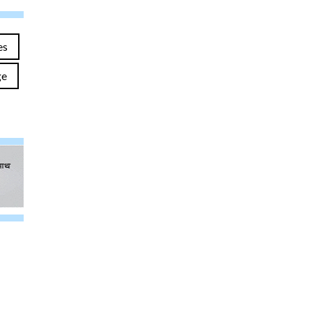
es
ge