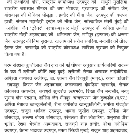
की लक्ष्मीदेवी वोरा, राष्ट्रीय कार्याध्यक्ष उदयपुर की माधुरी मुसलिया,
राष्ट्रीय उपाध्यक्ष भीण्डर की उषा भोपावत, प्रतापगढ़ की संगीता जैऩ,
बांसवाड़ा की मोनिका भीलूड़ा , इन्दौर की मीना जैन, उदयपुर की कल्पना
हाथी, संगठन महामंत्री इन्दौर की नीता जैन, सांस्कृतिक मंत्री मुंबई की
आंशीका जैन ‘ट्रेनर’, प्रचार-प्रसार मंत्री उदयपुर की अनिता उन्जौत,
राष्ट्रीय मंत्री अहमदाबाद की अभिलाषा जैन, मणीपुर (इम्फाल) की अरूणा
जैन, उदयपूर की विभा सुरावत, रतलाम की सरोज सपरिया, मन्दसौर की तोरल
हेमन्त जैन, ऋषभदेव की राष्ट्रीय कोषाध्यक्ष सारिका सुरावत को नियुक्त
किया गया है।
परम संरक्षक कुन्तीलाल जैन द्वारा की गई घोषणा अनुसार कार्यकारिणी सदस्य
के रूप में श्रीमती कीर्ति शाह दुबई, श्रीमती रोनक भाणावत नाईजीरिया,
अप्रिता वाणावत अलीगढ़, डा. एकता जैन-शिवपुरी (म.प्र.), रचना कोठारी
उदयपुर, किरण जैन अहमदाबाद, कनकलता दोवड़िया ऋषभदेव, रोनक
कीकावत ऋषभदेव, जयश्री सुन्दरोत ऋषभदेव, शिखा जैन मन्दसौर, मन्जु
सुभाष वौरा रतलाम, शर्मिला जैन भीमपुर, चन्द्रप्रभा जैन कुचड़ोद (म.प्र.),
अर्पिता मेधावत खान्दूकाॅलोनी, रीना जगीसोत खान्दूकाॅलोनी, संगीता गोदड़ोत
उदयपुर, राजुल धर्मावत उदयपुर, भावना जुसोंत उदयपुर, उर्मिला जैन
बांसवाड़ा, अरूणा बोहरा बांसवाड़ा, प्रेमलता वौरा लोहारिया, अनुराधा वौरा
भूगंड़ा, रेशमा भेरवोत अहमदाबाद, राजश्री शाह इन्दौर, शोभा गनोड़िया
उदयपुर, चेतना भादावत उदयपुर, ममता सिंघवी मुम्बई, राजुल शाह अहमदाबाद,