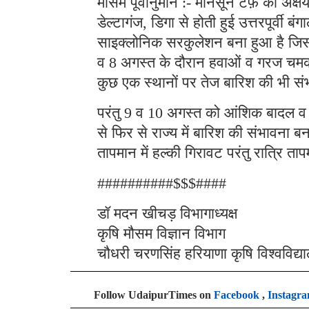
मौसम पूर्वानुमान :- मानसून टर्फ़ की अक
डेल्टागंज, डिगा से होती हुई उत्तरपूर्व
साइक्लोनिक सरकुलेशन बना हुआ है जिससे
व 8 अगस्त के दौरान हवाओं व गरज चमक के
कुछ एक स्थानों पर तेज बारिश की भी सं
परंतु 9 व 10 अगस्त को आंशिक बादल व 
से फिर से राज्य में बारिश की संभावना ब
तापमान में हल्की गिरावट परंतु रात्रि ताप
##########$$$####
डॉ मदन खीचड़ विभागाध्यक्ष
कृषि मौसम विज्ञान विभाग
चौधरी चरणसिंह हरियाणा कृषि विश्वविद्य
Follow UdaipurTimes on
Facebook
,
Instagr