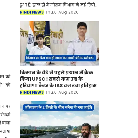
हुआ है, हाल ही में मौसम विभाग ने नई रिपोर्ट
जारी करते हुए बताया है की प्रदेश में मानसून
HINDI NEWS
Thu,6 Aug 2026
फिर से सक्रिय होने वाला है। मौसम विभाग ने
किसान के बेटे ने पहले प्रयास में क्रैक
ावत को
किया UPSC ! सबसे कम उम्र के
हरियाणा कैडर के IAS बन रचा इतिहास
ं’’ को
HINDI NEWS
Thu,6 Aug 2026
धान पर
षज्ञों
ई वाला
 बताया