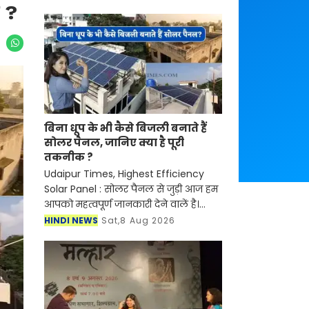
क ?
बिना धूप के भी कैसे बिजली बनाते हैं
सोलर पैनल, जानिए क्या है पूरी
तकनीक ?
Udaipur Times, Highest Efficiency
Solar Panel : सोलर पैनल से जुड़ी आज हम
आपको महत्वपूर्ण जानकारी देने वालें है।
आर्टिफिशियल इंटेलिजेंस (AI) और
HINDI NEWS
Sat,8 Aug 2026
स्मार्टफोन की तरह अब सोलर एनर्जी (Solar
Panel) के क्षेत्र