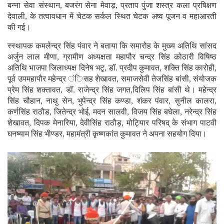
बन्ना सेवा संस्थान, बजरंग सेना मेवाड़, प्रताप पुंजा शस्त्र कला प्रषिक्षण
देवाली, के तत्वावधान में चेटक सर्कल स्थित चेटक अष्व पूजन व महाआरती
की गई।
स्स्थापक कमलेन्द्र सिंह पंवार ने बताया कि समारोह के मुख्य अतिथि सांसद
अर्जुन लाल मीणा, ग्रामीण अध्यक्षता महापौर चन्द्र सिंह कोठारी विषिष्ठ
अतिथि भाजपा जिलाध्यक्ष दिनेष भटृ, डॉ. प्रदीप कुमावत, शक्ति सिंह कारोही,
पूर्व उपमहापौर महेन्द्र ंिसह शेखावत, समाजसेवी तेजसिंह बांसी, संयोजक
प्रेम सिंह शक्तावत, डॉ. राजेन्द्र सिंह जगत,दिलिप सिंह बांसी थे। महेन्द्र
सिंह चौहान, नाथु सेन, भुपेन्द्र सिंह कण्डा, शंकर पंवार, सुनील कालरा,
कर्णसिंह राठौड, जितेन्द्र भोई, मदन सालवी, विजय सिंह बघेला, नरेन्द्र सिंह
शेखावत, दिपक मेनारिया, देवीसिंह राठौड़, मोट्यिार परिषद् के संभाग पाटवी
घनष्याम सिंह भीण्डर, महामंत्री कृष्णकांत कुमावत ने अपना सहयोग दिया।