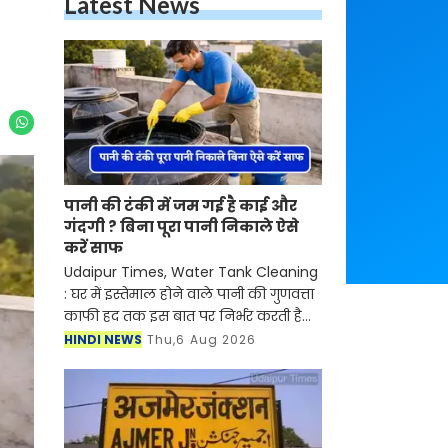
Latest News
पानी की टंकी में जम गई है काई और
गंदगी ? बिना पूरा पानी निकाले ऐसे
करें साफ
Udaipur Times, Water Tank Cleaning
: घर में इस्तेमाल होने वाले पानी की गुणवत्ता
काफी हद तक इस बात पर निर्भर करती है
कि पानी की टंकी कितनी साफ है। समय के
HINDI NEWS
Thu,6 Aug 2026
साथ टंकी के अंदर मिट्टी, काई, गाद और
बैक्टीरिय