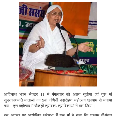
आदिनाथ भवन सेक्टर 11 में मंगलवार को अक्षय तृतीया एवं गुरू मां
सुप्रकाशमति माताजी का 9वां गणिनी पदारोहण महोत्सव धूमधाम से मनाया
गया। इस महोत्सव में सैंकड़ों श्रावक- श्राविकाओं ने भाग लिया।
इस अवसर पर आयोजित धर्मसभा में गुरू मां ने कहा कि प्रथम तीर्थंकर