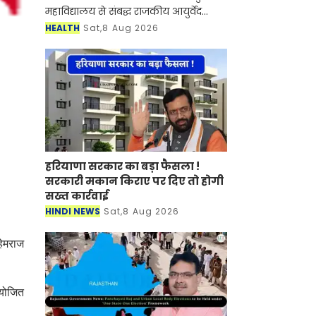
महाविद्यालय से संबद्ध राजकीय आयुर्वेद
चिकित्सालय मोती चौहट्टा में प्राचार्य प्रो.
HEALTH
Sat,8 Aug 2026
अशोक कुमार शर्मा के निर्देशन में दिनांक
11.08.2
हरियाणा सरकार का बड़ा फैसला !
सरकारी मकान किराए पर दिए तो होगी
सख्त कार्रवाई
HINDI NEWS
Sat,8 Aug 2026
हेमराज
आयोजित