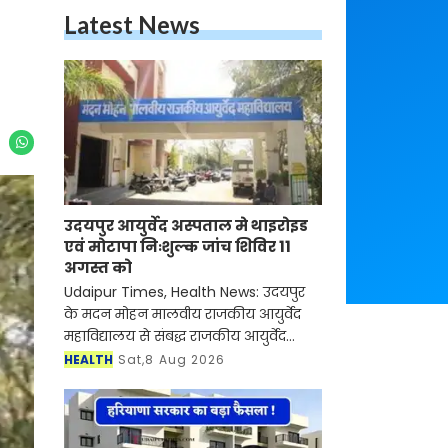
Latest News
उदयपुर आयुर्वेद अस्पताल मे थाइरोइड
एवं मोटापा निःशुल्क जांच शिविर 11
अगस्त को
Udaipur Times, Health News: उदयपुर
के मदन मोहन मालवीय राजकीय आयुर्वेद
महाविद्यालय से संबद्ध राजकीय आयुर्वेद
चिकित्सालय मोती चौहट्टा में प्राचार्य प्रो.
HEALTH
Sat,8 Aug 2026
अशोक कुमार शर्मा के निर्देशन में दिनांक
11.08.2