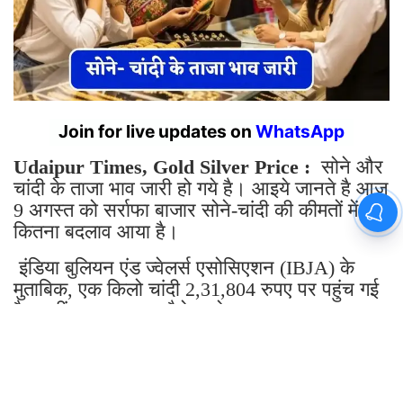
Join for live updates on
WhatsApp
Udaipur Times, Gold Silver Price :
सोने और
चांदी के ताजा भाव जारी हो गये है। आइये जानते है आज
9 अगस्त को सर्राफा बाजार सोने-चांदी की कीमतों में
कितना बदलाव आया है।
इंडिया बुलियन एंड ज्वेलर्स एसोसिएशन (IBJA) के
मुताबिक, एक किलो चांदी 2,31,804 रुपए पर पहुंच गई
है। वहीं, 10 ग्राम 24 कैरेट सोना 751 रुपए
चढ़कर 1,49,621 रुपए पर पहुंच गया है।
चांदी की कीमत के बाद अब नजर डालें, सोने के भाव के
बारे में तो एमसीएक्स पर 10 ग्राम 24 कैरेट गोल्ड रेट
31 जुलाई को 1,43,376 रुपये पर क्लोज हुआ था और