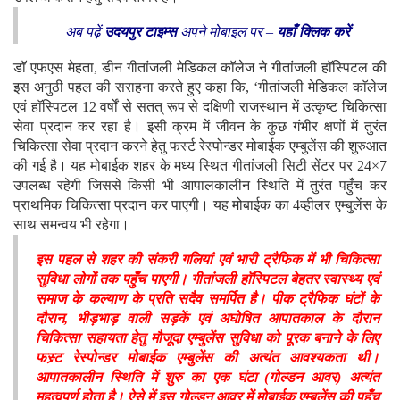
अब पढ़ें
उदयपुर टाइम्स
अपने मोबाइल पर –
यहाँ क्लिक करें
डाॅ एफएस मेहता, डीन गीतांजली मेडिकल काॅलेज ने गीतांजली हाॅस्पिटल की
इस अनुठी पहल की सराहना करते हुए कहा कि, ‘गीतांजली मेडिकल काॅलेज
एवं हाॅस्पिटल 12 वर्षों से सतत् रूप से दक्षिणी राजस्थान में उत्कृष्ट चिकित्सा
सेवा प्रदान कर रहा है। इसी क्रम में जीवन के कुछ गंभीर क्षणों में तुरंत
चिकित्सा सेवा प्रदान करने हेतु फर्स्ट रेस्पोन्डर मोबाईक एम्बुलेंस की शुरुआत
की गई है। यह मोबाईक शहर के मध्य स्थित गीतांजली सिटी सेंटर पर 24×7
उपलब्ध रहेगी जिससे किसी भी आपालकालीन स्थिति में तुरंत पहुँच कर
प्राथमिक चिकित्सा प्रदान कर पाएगी। यह मोबाईक का 4व्हीलर एम्बुलेंस के
साथ समन्वय भी रहेगा।
इस पहल से शहर की संकरी गलियां एवं भारी ट्रैफिक में भी चिकित्सा
सुविधा लोगों तक पहुँच पाएगी। गीतांजली हाॅस्पिटल बेहतर स्वास्थ्य एवं
समाज के कल्याण के प्रति सदैव समर्पित है। पीक ट्रैफिक घंटों के
दौरान, भीड़भाड़ वाली सड़कें एवं अघोषित आपातकाल के दौरान
चिकित्सा सहायता हेतु मौजूदा एम्बुलेंस सुविधा को पूरक बनाने के लिए
फस्र्ट रेस्पोन्डर मोबाईक एम्बुलेंस की अत्यंत आवश्यकता थी।
आपातकालीन स्थिति में शुरु का एक घंटा (गोल्डन आवर) अत्यंत
महत्वपूर्ण होता है। ऐसे में इस गोल्डन आवर में मोबाईक एम्बुलेंस की पहुँच