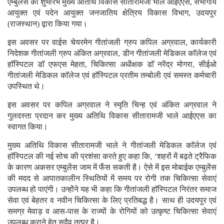
एम्बुलेंस का शुभारंभ मुख्य अतिथि विकास सीतारामजी भाले आईएएस, संभागीय
आयुक्त एवं पदेन आयुक्त जनजातिय क्षेत्रिय विकास विभाग, उदयपुर
(राजस्थान) द्वारा किया गया।
इस अवसर पर वाईस चेयरमेन गीतांजली ग्रुप कपिल अग्रवाल, कार्यकारी
निदेशक गीतांजली ग्रुप अंकित अग्रवाल, डीन गीतांजली मेडिकल काॅलेज एवं
हाॅस्पिटल डाॅ एफएस मेहता, चिकित्सा अधीक्षक डाॅ नरेंद्र मोगरा, सीईओ
गीतांजली मेडिकल काॅलेज एवं हाॅस्पिटल प्रतीम तम्बोली एवं समस्त कर्मचारी
उपस्थित थे।
इस अवसर पर कपिल अग्रवाल ने स्मृति चिन्ह एवं अंकित अग्रवाल ने
गुलदस्ता प्रदान कर मुख्य अतिथि विकास सीतारामजी भाले आईएएस का
स्वागत किया।
मुख्य अतिथि विकास सीतारामजी भाले ने गीतांजली मेडिकल काॅलेज एवं
हाॅस्पिटल की नई सोच की प्रशंसा करते हुए कहा कि, ‘शहरों में बढ़ते ट्रैफिक
के कारण अकसर एम्बुलेंस जाम में फँस सकती है। ऐसे में इस मोबाईक एम्बुलेंस
की मदद से आपातकालीन स्थितियों में समय पर रोगी तक चिकित्सा सेवाएं
उपलब्ध हो पाएंगी। उन्होंने यह भी कहा कि गीतांजली हाॅस्पिटल निरंतर समाज
सेवा एवं बेहतर व नवीन चिकित्सा के लिए प्रतिबद्ध है। साथ ही उदयपुर एवं
समग्र मेवाड़ व आस-पास के राज्यों के रोगियों को उत्कृष्ट चिकित्सा सेवाएं
उपलब्ध कराने हेतु सदैव तत्पर है।