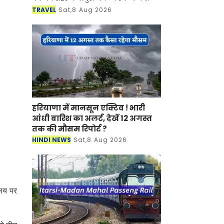
साथ-साथ इसकी समृद्ध सांस्कृतिक विरासत,
TRAVEL
Sat,8 Aug 2026
इतिहास, पारंपरिक कला एवं जीवनशैली से
रूबरू करवान
हरियाणा में मानसून एक्टिव ! भारी
आंधी बारिश का अलर्ट, देखें 12 अगस्त
तक की मौसम रिपोर्ट ?
HINDI NEWS
Sat,8 Aug 2026
ालय पर