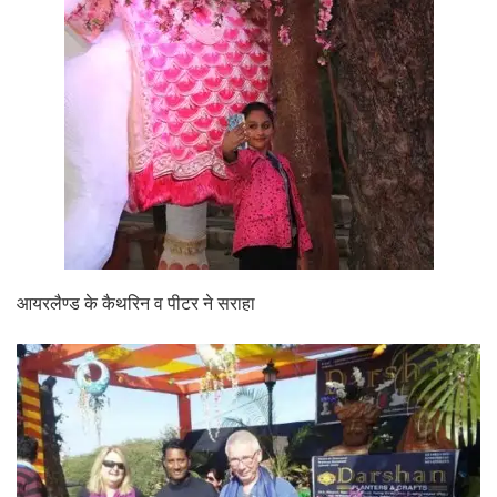
आयरलैण्ड के कैथरिन व पीटर ने सराहा