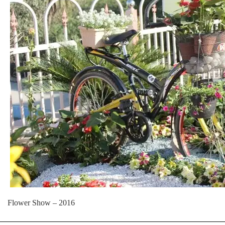
Flower Show – 2016
Follow UdaipurTimes on
Facebook
,
Instagram
, and
Google