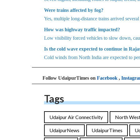
Were trains affected by fog?
Yes, multiple long-distance trains arrived several
How was highway traffic impacted?
Low visibility forced vehicles to slow down, ca
Is the cold wave expected to continue in Raj
Cold winds from North India are expected to per
Follow UdaipurTimes on
Facebook
,
Instagr
Tags
Udaipur Air Connectivity
North West
UdaipurNews
UdaipurTimes
U