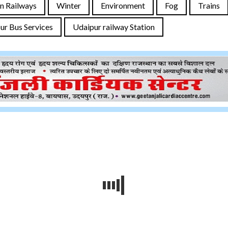
an Railways
Winter
Environment
Fog
Trains
ur Bus Services
Udaipur railway Station