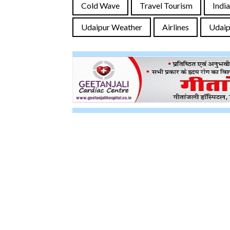
Cold Wave
Travel Tourism
Indi
Udaipur Weather
Airlines
Udaip