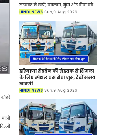
सरकार ने ठाणे, कालवा, मुंब्रा और दिवा को
जोड़ने वाले एक नए मेट्रो कॉरिडोर को
HINDI NEWS
Sun,9 Aug 2026
सैद्धांतिक मंजूरी दे दी है। ये मुंबई-अहमदाबाद
हाई-स्पीड रेल कॉरि
हरियाणा रोडवेज की रोहतक से शिमला
के लिए स्पेशल बस सेवा शुरू, देखें समय
सारणी
HINDI NEWS
Sun,9 Aug 2026
 कोहरे
े वाली
दिल्ली