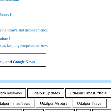
 hours late
using delays and inconvenience.
asthan?
sist, keeping temperatures low.
am
, and
Google News
ern Railways
UdaipurUpdates
UdaipurTimesOfficial
daipurTimesNews
Udaipur Airport
Udaipur Travel