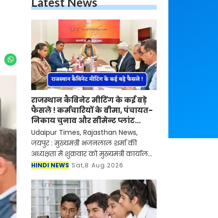
Latest News
राजस्थान कैबिनेट मीटिंग के कई बड़े
फैसले ! कर्मचारियों के बीमा, पंचायत-
निकाय चुनाव और सीमेन्ट प्लांट
लगाने पर मुहर
Udaipur Times, Rajasthan News,
जयपुर : मुख्यमंत्री भजनलाल शर्मा की
अध्यक्षता में शुक्रवार को मुख्यमंत्री कार्यालय
में मंत्रिमंडल एवं मंत्रिपरिषद की बैठक
HINDI NEWS
Sat,8 Aug 2026
आयोजित हुई। इसमें पंचायत राज चुनाव एवं
स्थानीय