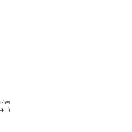
जारोहण
जैन ने