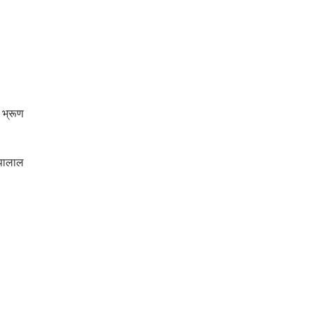
 भ्रूण
्पालाल