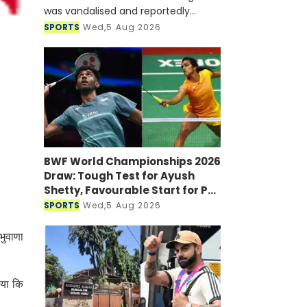
was vandalised and reportedly
targeted with a petrol bomb shortly
SPORTS
Wed,5 Aug 2026
after he joined a virtual press
conference alongside Sheikh Hasi
BWF World Championships 2026
Draw: Tough Test for Ayush
Shetty, Favourable Start for PV
Sindhu
SPORTS
Wed,5 Aug 2026
भुवाणा
ाया कि