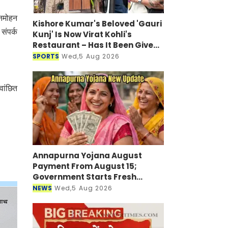
मनमोहन
Kishore Kumar's Beloved 'Gauri
संपर्क
Kunj' Is Now Virat Kohli's
Restaurant – Has It Been Given
a New Look?
SPORTS
Wed,5 Aug 2026
वांछित
।
Annapurna Yojana August
Payment From August 15;
Government Starts Fresh
Verification Drive
NEWS
Wed,5 Aug 2026