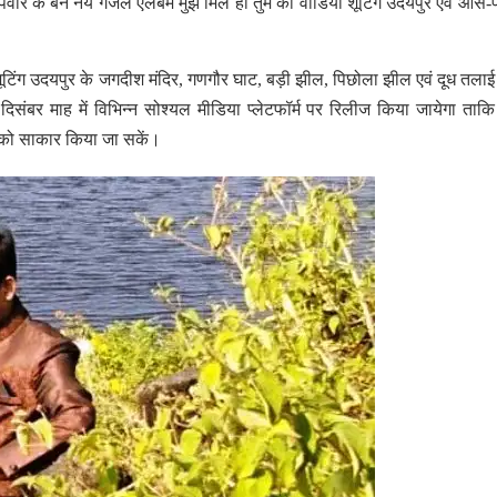
 पंवार के बने नये गजल एलबम मुझे मिले हो तुम की वीडियों शूटिंग उदयपुर एवं आस-
ी शूटिंग उदयपुर के जगदीश मंदिर, गणगौर घाट, बड़ी झील, पिछोला झील एवं दूध तलाई
ंबर माह में विभिन्न सोश्यल मीडिया प्लेटफॉर्म पर रिलीज किया जायेगा ता
 को साकार किया जा सकें।