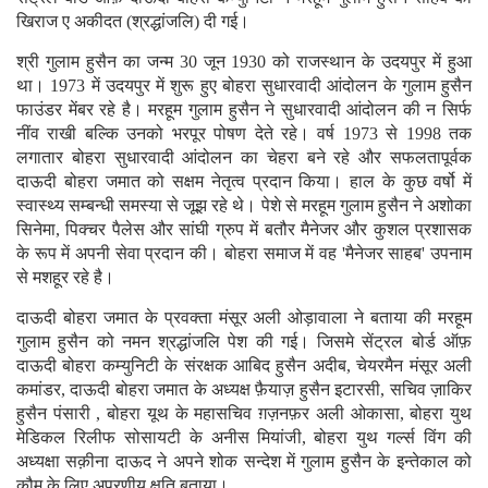
खिराज ए अकीदत (श्रद्धांजलि) दी गई।
श्री गुलाम हुसैन का जन्म 30 जून 1930 को राजस्थान के उदयपुर में हुआ
था। 1973 में उदयपुर में शुरू हुए बोहरा सुधारवादी आंदोलन के गुलाम हुसैन
फाउंडर मेंबर रहे है। मरहूम गुलाम हुसैन ने सुधारवादी आंदोलन की न सिर्फ
नींव राखी बल्कि उनको भरपूर पोषण देते रहे। वर्ष 1973 से 1998 तक
लगातार बोहरा सुधारवादी आंदोलन का चेहरा बने रहे और सफलतापूर्वक
दाऊदी बोहरा जमात को सक्षम नेतृत्व प्रदान किया। हाल के कुछ वर्षो में
स्वास्थ्य सम्बन्धी समस्या से जूझ रहे थे। पेशे से मरहूम गुलाम हुसैन ने अशोका
सिनेमा, पिक्चर पैलेस और सांघी ग्रुप में बतौर मैनेजर और कुशल प्रशासक
के रूप में अपनी सेवा प्रदान की। बोहरा समाज में वह 'मैनेजर साहब' उपनाम
से मशहूर रहे है।
दाऊदी बोहरा जमात के प्रवक्ता मंसूर अली ओड़ावाला ने बताया की मरहूम
गुलाम हुसैन को नमन श्रद्धांजलि पेश की गई। जिसमे सेंट्रल बोर्ड ऑफ़
दाऊदी बोहरा कम्युनिटी के संरक्षक आबिद हुसैन अदीब, चेयरमैन मंसूर अली
कमांडर, दाऊदी बोहरा जमात के अध्यक्ष फ़ैयाज़ हुसैन इटारसी, सचिव ज़ाकिर
हुसैन पंसारी , बोहरा यूथ के महासचिव ग़ज़नफ़र अली ओकासा, बोहरा युथ
मेडिकल रिलीफ सोसायटी के अनीस मियांजी, बोहरा युथ गर्ल्स विंग की
अध्यक्षा सक़ीना दाऊद ने अपने शोक सन्देश में गुलाम हुसैन के इन्तेकाल को
कौम के लिए अपूरणीय क्षति बताया।