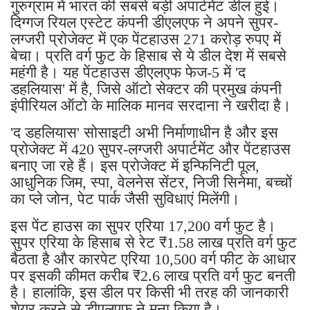
गुरुग्राम में भारत की सबसे बड़ी अपार्टमेंट डील हुई।
दिग्गज रियल एस्टेट कंपनी डीएलएफ ने अपने सुपर-
लग्जरी प्रोजेक्ट में एक पेंटहाउस 271 करोड़ रुपए में
बेचा। प्रति वर्ग फुट के हिसाब से ये डील देश में सबसे
महंगी है। यह पेंटहाउस डीएलएफ फेज-5 में 'द
डहलियास' में है, जिसे ऑटो सेक्टर की प्रमुख कंपनी
इंपीरियल ऑटो के मालिक मानव सरदाना ने खरीदा है।
'द डहलियास' सोसाइटी अभी निर्माणाधीन है और इस
प्रोजेक्ट में 420 सुपर-लग्जरी अपार्टमेंट और पेंटहाउस
बनाए जा रहे हैं। इस प्रोजेक्ट में इन्फिनिटी पूल,
आधुनिक जिम, स्पा, वेलनेस सेंटर, निजी सिनेमा, बच्चों
का प्ले जोन, पेट पार्क जैसी सुविधाएं मिलेंगी।
इस पेंट हाउस का सुपर एरिया 17,200 वर्ग फुट है।
सुपर एरिया के हिसाब से रेट ₹1.58 लाख प्रति वर्ग फुट
बैठता है और कारपेट एरिया 10,500 वर्ग फीट के आधार
पर इसकी कीमत करीब ₹2.6 लाख प्रति वर्ग फुट बनती
है। हालांकि, इस डील पर किसी भी तरह की जानकारी
शेयर करने से डीएलएफ ने मना किया है।