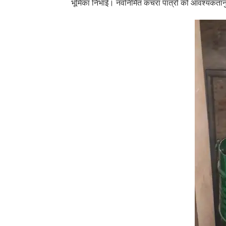
भूमिका निभाई। नवनिर्मित कचरा पात्रों को आवश्यकतानु