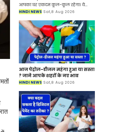
आपका घर एकदम कूल-कूल रहेगा। ये
सुनकर आप भी दंग रह गए ना। दरअसल,
HINDI NEWS
Sat,8 Aug 2026
ग्राज यूनिवर्सिटी ऑफ टेक्नोलॉजी (TU
Graz) के रिसर्चर्स ने 3D प्र
आज पेट्रोल-डीजल महंगा हुआ या सस्ता
? जाने आपके शहरों के नए भाव
मतों
HINDI NEWS
Sat,8 Aug 2026
ी
रात