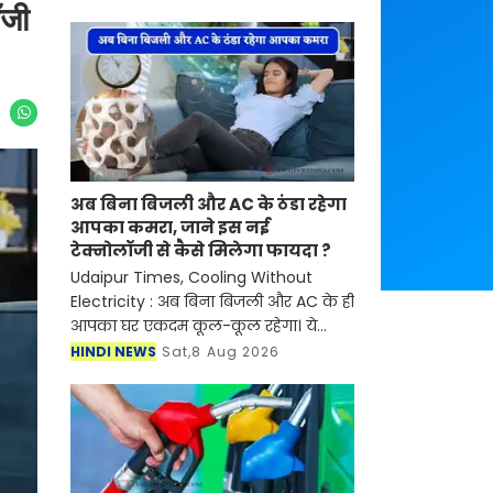
ॉजी
अब बिना बिजली और AC के ठंडा रहेगा
आपका कमरा, जाने इस नई
टेक्नोलॉजी से कैसे मिलेगा फायदा ?
Udaipur Times, Cooling Without
Electricity : अब बिना बिजली और AC के ही
आपका घर एकदम कूल-कूल रहेगा। ये
सुनकर आप भी दंग रह गए ना। दरअसल,
HINDI NEWS
Sat,8 Aug 2026
ग्राज यूनिवर्सिटी ऑफ टेक्नोलॉजी (TU
Graz) के रिसर्चर्स ने 3D प्र