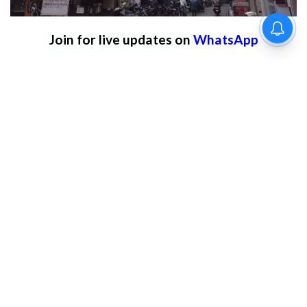
Join for live updates on
WhatsApp
Udaipur Times, Tourism: झीलों की नगरी
उदयपुर आने वाले देशी-विदेशी पर्यटकों को अब शहर के
प्रमुख पर्यटन स्थलों के साथ-साथ इसकी समृद्ध
सांस्कृतिक विरासत, इतिहास, पारंपरिक कला एवं
जीवनशैली से रूबरू करवाने के लिए नगर निगम द्वारा नए
कलेवर में हेरिटेज वॉक को पुनः शुरू किया जा रहा है।
इसका विधिवत शुभारंभ रविवार को उदयपुर सांसद
मन्नालाल रावत, शहर विधायक ताराचंद जैन, ग्रामीण
विधायक फूलसिंह मीणा, संभागीय आयुक्त एवं नगर निगम
प्रशासक प्रज्ञा केवलरमानी तथा नगर निगम आयुक्त
अभिषेक खन्ना द्वारा किया जाएगा।