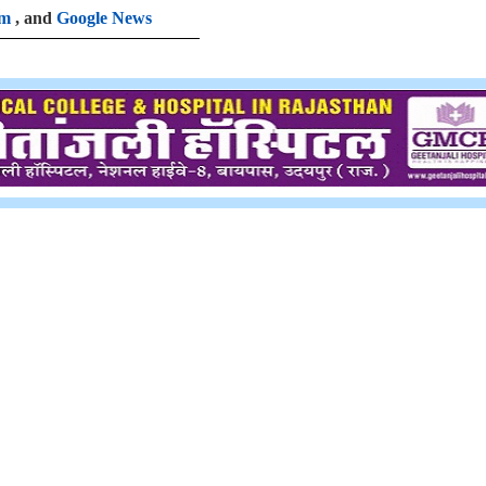
am
, and
Google News