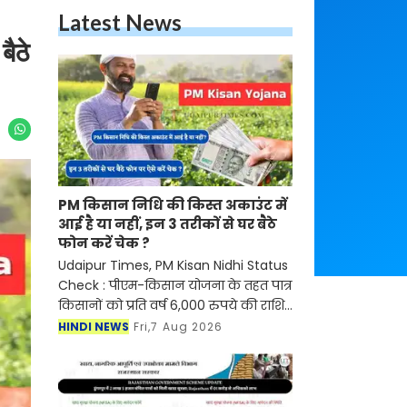
Latest News
ैठे
PM किसान निधि की किस्त अकाउंट में
आई है या नहीं, इन 3 तरीकों से घर बैठे
फोन करें चेक ?
Udaipur Times, PM Kisan Nidhi Status
Check : पीएम-किसान योजना के तहत पात्र
किसानों को प्रति वर्ष 6,000 रुपये की राशि
तीन किस्तों में दी जाती है, जो सीधे उनके
HINDI NEWS
Fri,7 Aug 2026
आधार से जुड़े बैंक खातों में भेजी जाती है