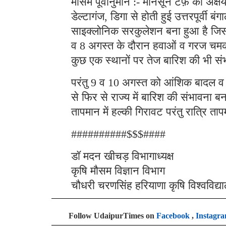
मौसम पूर्वानुमान :- मानसून टर्फ़ की अक
डेल्टागंज, डिगा से होती हुई उत्तरपूर्व
साइक्लोनिक सरकुलेशन बना हुआ है जिससे
व 8 अगस्त के दौरान हवाओं व गरज चमक के
कुछ एक स्थानों पर तेज बारिश की भी सं
परंतु 9 व 10 अगस्त को आंशिक बादल व 
से फिर से राज्य में बारिश की संभावना ब
तापमान में हल्की गिरावट परंतु रात्रि ताप
##########$$$####
डॉ मदन खीचड़ विभागाध्यक्ष
कृषि मौसम विज्ञान विभाग
चौधरी चरणसिंह हरियाणा कृषि विश्वविद्य
Follow UdaipurTimes on
Facebook
,
Instagr