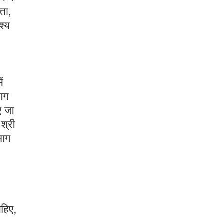
्ता,
श्य
ं
भाग
ए जा
श्री
भाग
ाहिए,