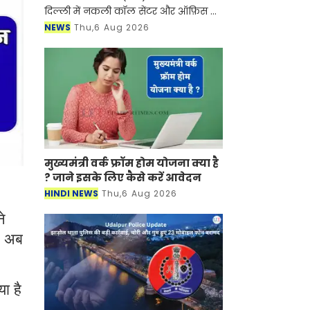
दिल्ली में नकली कॉल सेंटर और ऑफ़िस के
ज़रिए चल रहे एक बड़े इंटरनेशनल टेक-
NEWS
Thu,6 Aug 2026
सपोर्ट फ्रॉड और जबरन वसूली (extortion)
रैकेट का
मुख्यमंत्री वर्क फ्रॉम होम योजना क्या है
? जाने इसके लिए कैसे करें आवेदन
HINDI NEWS
Thu,6 Aug 2026
े
, अब
ा है