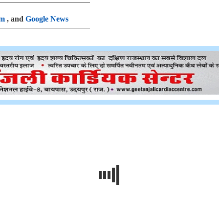
am
, and
Google News